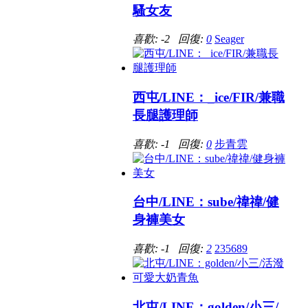
騷女友
喜歡: -2 回復:
0
Seager
西屯/LINE：_ice/FIR/兼職
長腿護理師
喜歡: -1 回復:
0
步青雲
台中/LINE：sube/禕禕/健
身褲美女
喜歡: -1 回復:
2
235689
北屯/LINE：golden/小三/