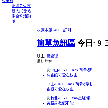
公佈欄
論壇公告區
新人試發帖
賺金幣活動
版
收藏本版
(
406
)
|
訂閱
簡單魚訊區
今日:
9
|
版主:
曹查理
最新妹妹
中山/LINE：raex/芮希/清純
杏眼可愛在校生