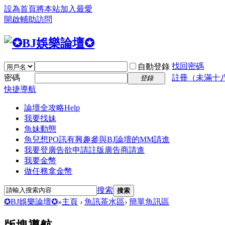
設為首頁
將本站加入最愛
開啟輔助訪問
找回密碼
自動登錄
密碼
註冊（未滿十
登錄
快捷導航
論壇全攻略
Help
我要找妹
魚妹動態
魚兒想PO訊
有興趣參與BJ論壇的MM請進
我要登廣告
欲申請註版廣告商請進
我要金幣
做任務拿金幣
搜索
搜索
✪BJ娛樂論壇✪
»
主頁
›
魚訊茶水區
›
簡單魚訊區