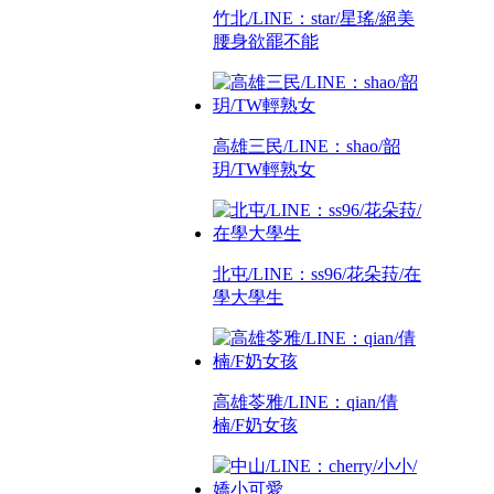
竹北/LINE：star/星瑤/絕美
腰身欲罷不能
高雄三民/LINE：shao/韶
玥/TW輕熟女
北屯/LINE：ss96/花朵菈/在
學大學生
高雄苓雅/LINE：qian/倩
楠/F奶女孩