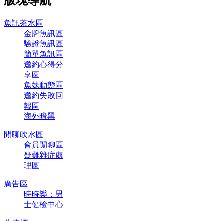
版塊導航
魚訊茶水區
金牌魚訊區
驗證魚訊區
簡單魚訊區
邀約心得分
享區
魚妹動態區
邀約失敗回
報區
海外暗黑
閒聊吹水區
會員閒聊區
疑難雜症處
理區
廣告區
時時樂：男
士健檢中心