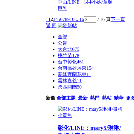
中山/LINE：l-l-l/小妮/童顏
巨乳
1
2
3
4
5
6
7
8
9
10
... 16
/ 16 頁
下一頁
返 回
全部
公告
大台北
675
桃竹苗
178
台中彰化
461
台南高雄屏東
154
基隆宜蘭花東
11
雲林嘉義
11
跨區開團
50
新窗
全部主題
最新
熱門
熱帖
精華
更
彰化/LINE：mary5/琳琳/