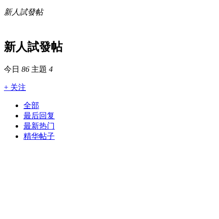
新人試發帖
新人試發帖
今日
86
主題
4
+ 关注
全部
最后回复
最新热门
精华帖子