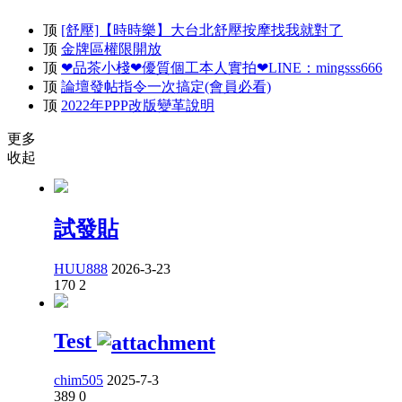
顶
[舒壓]【時時樂】大台北舒壓按摩找我就對了
顶
金牌區權限開放
顶
❤品茶小棧❤優質個工本人實拍❤LINE：mingsss666
顶
論壇發帖指令一次搞定(會員必看)
顶
2022年PPP改版變革說明
更多
收起
試發貼
HUU888
2026-3-23
170
2
Test
chim505
2025-7-3
389
0