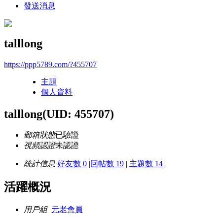
發送消息
talllong
https://ppp5789.com/?455707
主題
個人資料
talllong
(UID: 455707)
郵箱狀態
已驗證
視頻認證
未認證
統計信息
好友數 0
|
回帖數 19
|
主題數 14
活躍概況
用戶組
元老會員