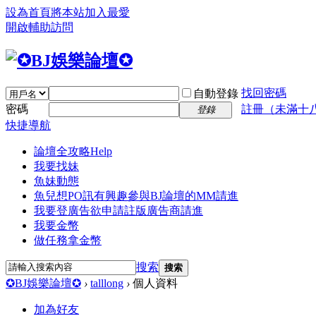
設為首頁
將本站加入最愛
開啟輔助訪問
找回密碼
自動登錄
密碼
註冊（未滿十
登錄
快捷導航
論壇全攻略
Help
我要找妹
魚妹動態
魚兒想PO訊
有興趣參與BJ論壇的MM請進
我要登廣告
欲申請註版廣告商請進
我要金幣
做任務拿金幣
搜索
搜索
✪BJ娛樂論壇✪
›
talllong
›
個人資料
加為好友