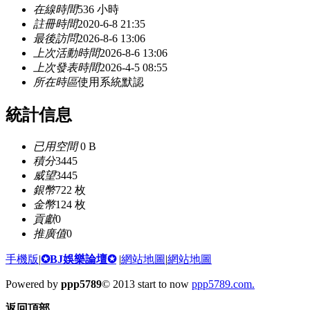
在線時間
536 小時
註冊時間
2020-6-8 21:35
最後訪問
2026-8-6 13:06
上次活動時間
2026-8-6 13:06
上次發表時間
2026-4-5 08:55
所在時區
使用系統默認
統計信息
已用空間
0 B
積分
3445
威望
3445
銀幣
722 枚
金幣
124 枚
貢獻
0
推廣值
0
手機版
|
✪BJ娛樂論壇✪
|
網站地圖
|
網站地圖
Powered by
ppp5789
© 2013 start to now
ppp5789.com.
返回頂部