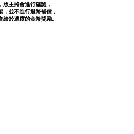
，版主將會進行確認，
架，並不進行退幣補償，
會給於適度的金幣獎勵。