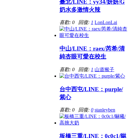
臺北/LINE：yy34/妍妍/G
奶水多激情火辣
喜歡: 0 回復:
1
LonLonLai
中山/LINE：raex/芮希/清
純杏眼可愛在校生
喜歡: 0 回復:
1
山道猴子
台中西屯/LINE：purple/
紫心
喜歡: 0 回復:
0
stanleyben
板橋三重/LINE：0c0c1/晽