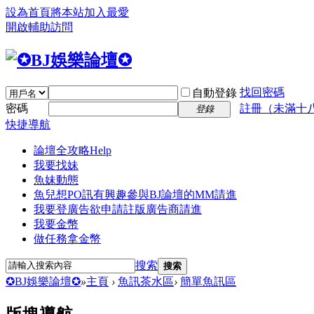
設為首頁
將本站加入最愛
開啟輔助訪問
找回密碼
自動登錄
密碼
註冊（未滿十
登錄
快捷導航
論壇全攻略
Help
我要找妹
魚妹動態
魚兒想PO訊
有興趣參與BJ論壇的MM請進
我要登廣告
欲申請註版廣告商請進
我要金幣
做任務拿金幣
搜索
搜索
✪BJ娛樂論壇✪
»
主頁
›
魚訊茶水區
›
簡單魚訊區