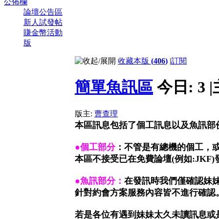
公佈欄
論壇公告區
新人試發帖
賺金幣活動
版
收藏本版
(
406
)
|
訂閱
簡單魚訊區
今日:
3
|
版主:
曹查理
本區訊息包括了個工訊息以及魚訊部
●
個工部分
：不管是有總機的個工，
本區不接受已在免費論壇(例如:JKF
●
魚訊部分：
在發訊時我們僅確認妹
針對約會方案服務內容皆不進行確認
若是各位有遇到妹妹太久未讀訊息或