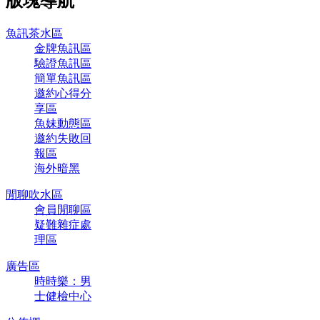
版塊導航
魚訊茶水區
金牌魚訊區
驗證魚訊區
簡單魚訊區
邀約心得分
享區
魚妹動態區
邀約失敗回
報區
海外暗黑
閒聊吹水區
會員閒聊區
疑難雜症處
理區
廣告區
時時樂：男
士健檢中心