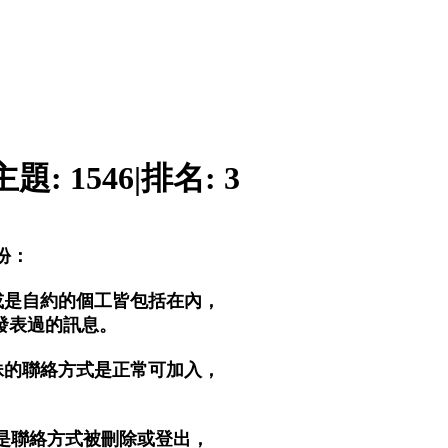
主題:
1546
|
排名:
3
份：
或是自約的個工皆包括在內，
)發表過的訊息。
妹的聯絡方式是正常可加入，
。
是聯絡方式被刪除或登出，