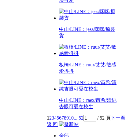
潑可愛
中山/LINE：jess/咪咪/原裝
貨
板橋/LINE：ruur/艾艾/敏感
愛抖抖
中山/LINE：raex/芮希/清純
杏眼可愛在校生
1
2
3
4
5
6
7
8
9
10
... 52
/ 52 頁
下一頁
返 回
全部