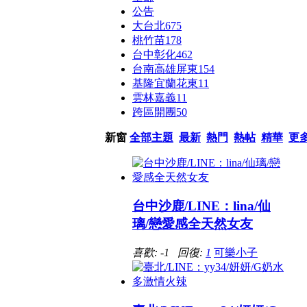
公告
大台北
675
桃竹苗
178
台中彰化
462
台南高雄屏東
154
基隆宜蘭花東
11
雲林嘉義
11
跨區開團
50
新窗
全部主題
最新
熱門
熱帖
精華
更
台中沙鹿/LINE：lina/仙
璃/戀愛感全天然女友
喜歡: -1 回復:
1
可樂小子