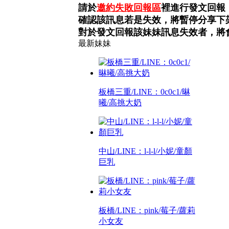
請於
邀約失敗回報區
裡進行發文回報
確認該訊息若是失效，將暫停分享下
對於發文回報該妹妹訊息失效者，將
最新妹妹
板橋三重/LINE：0c0c1/晽
曦/高挑大奶
中山/LINE：l-l-l/小妮/童顏
巨乳
板橋/LINE：pink/莓子/蘿莉
小女友