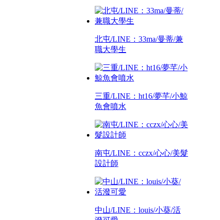
北屯/LINE：33ma/曼蒂/兼
職大學生
三重/LINE：ht16/夢芊/小鯨
魚會噴水
南屯/LINE：cczx/心心/美髮
設計師
中山/LINE：louis/小葵/活