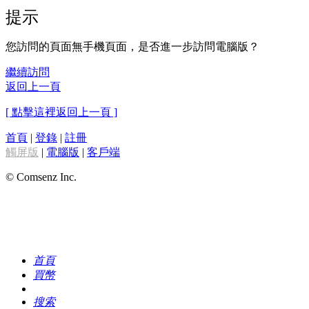
提示
您訪問的頁面無手機頁面，是否進一步訪問電腦版？
繼續訪問
返回上一頁
[ 點擊這裡返回上一頁 ]
首頁
|
登錄
|
註冊
觸屏版
|
電腦版
|
客戶端
© Comsenz Inc.
首頁
買幣
搜索