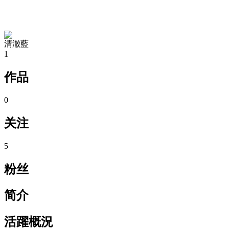
TA的空间
清澈藍
1
作品
0
关注
5
粉丝
简介
活躍概況