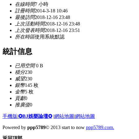
在線時間
7 小時
註冊時間
2014-3-18 10:46
最後訪問
2018-12-16 23:48
上次活動時間
2018-12-16 23:48
上次發表時間
2018-12-16 23:51
所在時區
使用系統默認
統計信息
已用空間
0 B
積分
230
威望
230
銀幣
145 枚
金幣
5 枚
貢獻
0
推廣值
0
手機版
|
✪BJ娛樂論壇✪
|
網站地圖
|
網站地圖
Powered by
ppp5789
© 2013 start to now
ppp5789.com.
返回頂部