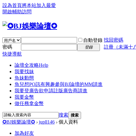
設為首頁
將本站加入最愛
開啟輔助訪問
找回密碼
自動登錄
密碼
註冊（未滿十
登錄
快捷導航
論壇全攻略
Help
我要找妹
魚妹動態
魚兒想PO訊
有興趣參與BJ論壇的MM請進
我要登廣告
欲申請註版廣告商請進
我要金幣
做任務拿金幣
搜索
搜索
✪BJ娛樂論壇✪
›
jupll146
›
個人資料
加為好友