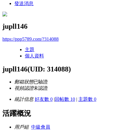
發送消息
jupll146
https://ppp5789.com/?314088
主題
個人資料
jupll146
(UID: 314088)
郵箱狀態
已驗證
視頻認證
未認證
統計信息
好友數 0
|
回帖數 10
|
主題數 0
活躍概況
用戶組
中級會員