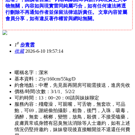
物無關，內容如與現實雷同純屬巧合，如有任何違法將逕
行刪除不再通知作者並保留法律追訴責任。 文章內容皆屬
會員分享，如有違反著作權皆與網站無關。
#
1
步青雲
收藏
2026-6-10 19:57:14
暱稱名字：潔米
基本資料：25y/160cm/55kg/D
約會地點：中壢，先見面再開房可能需接送，進房先收
價格/時間/次數：3/1/1、5/2/2
可約時間：13：00~20：00請與妹妹聊定
服務內容：殘廢澡，可親嘴，可舌吻，無套吹，可品
鮑，可69，謝絕偷拍攝影，粗魯，後門，入珠，吸毒，
酒醉，無套，檳榔，變態，放鳥，殺價，不接受嗑藥，
皮膚異常或身體有惡臭無法消除等人士邀約，如有上述
情況仍堅持邀約，妹妹發現後直接離開並不退還任何費