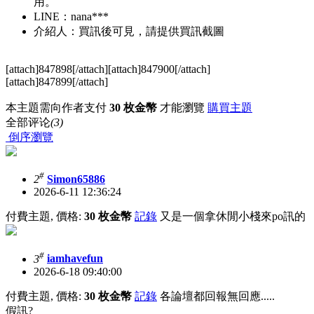
用。
LINE：nana***
介紹人：買訊後可見，請提供買訊截圖
[attach]847898[/attach][attach]847900[/attach]
[attach]847899[/attach]
本主題需向作者支付
30 枚金幣
才能瀏覽
購買主題
全部评论
(3)
倒序瀏覽
#
2
Simon65886
2026-6-11 12:36:24
付費主題, 價格:
30 枚金幣
記錄
又是一個拿休閒小棧來po訊的
#
3
iamhavefun
2026-6-18 09:40:00
付費主題, 價格:
30 枚金幣
記錄
各論壇都回報無回應.....
假訊?