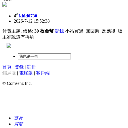
#
4
kidd0730
2026-7-12 15:52:38
付費主題, 價格:
30 枚金幣
記錄
小站買過 無回應 反應後 版
主卻說還有再約
首頁
|
登錄
|
註冊
觸屏版
|
電腦版
|
客戶端
© Comsenz Inc.
首頁
買幣