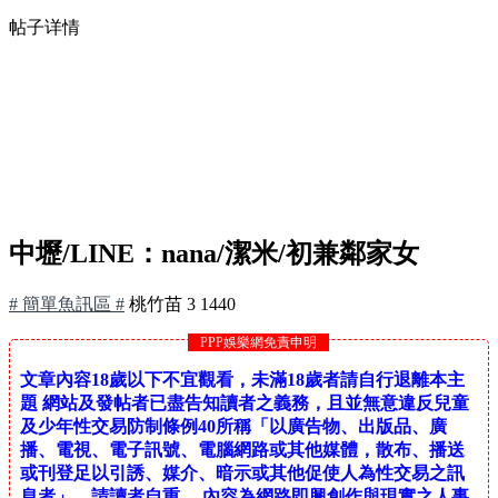
帖子详情
中壢/LINE：nana/潔米/初兼鄰家女
# 簡單魚訊區 #
桃竹苗
3
1440
PPP娛樂網免責申明
文章內容18歲以下不宜觀看，未滿18歲者請自行退離本主
題 網站及發帖者已盡告知讀者之義務，且並無意違反兒童
及少年性交易防制條例40所稱「以廣告物、出版品、廣
播、電視、電子訊號、電腦網路或其他媒體，散布、播送
或刊登足以引誘、媒介、暗示或其他促使人為性交易之訊
息者」，請讀者自重。 內容為網路即興創作與現實之人事