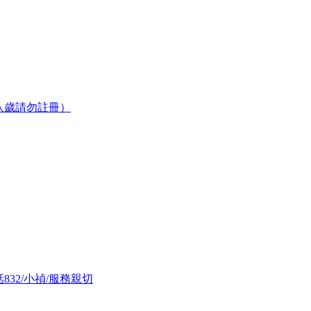
八歲請勿註冊）
832/小禎/服務親切