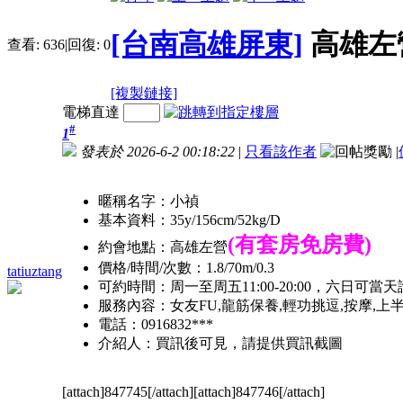
[台南高雄屏東]
高雄左營
查看:
636
|
回復:
0
[複製鏈接]
電梯直達
#
1
發表於 2026-6-2 00:18:22
|
只看該作者
|
暱稱名字：小禎
基本資料：35y/156cm/52kg/D
(有套房免房費)
約會地點：高雄左營
價格/時間/次數：1.8/70m/0.3
tatiuztang
可約時間：周一至周五11:00-20:00，六日可當
服務內容：女友FU,龍筋保養,輕功挑逗,按摩,上
電話：0916832***
介紹人：買訊後可見，請提供買訊截圖
[attach]847745[/attach][attach]847746[/attach]