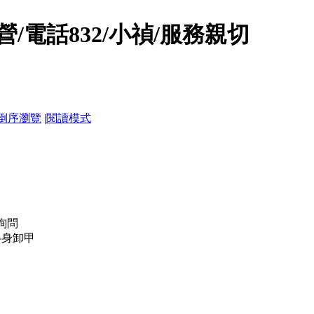
/電話832/小禎/服務親切
倒序瀏覽
|
閱讀模式
天詢問
半身卸甲