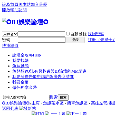
設為首頁
將本站加入最愛
開啟輔助訪問
找回密碼
自動登錄
密碼
註冊（未滿十
登錄
快捷導航
論壇全攻略
Help
我要找妹
魚妹動態
魚兒想PO訊
有興趣參與BJ論壇的MM請進
我要登廣告
欲申請註版廣告商請進
我要金幣
做任務拿金幣
搜索
搜索
✪BJ娛樂論壇✪
»
主頁
›
魚訊茶水區
›
簡單魚訊區
›
高雄左營/電話
返回列表