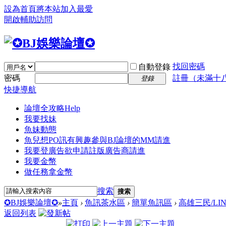
設為首頁
將本站加入最愛
開啟輔助訪問
找回密碼
自動登錄
密碼
註冊（未滿十
登錄
快捷導航
論壇全攻略
Help
我要找妹
魚妹動態
魚兒想PO訊
有興趣參與BJ論壇的MM請進
我要登廣告
欲申請註版廣告商請進
我要金幣
做任務拿金幣
搜索
搜索
✪BJ娛樂論壇✪
»
主頁
›
魚訊茶水區
›
簡單魚訊區
›
高雄三民/LIN
返回列表