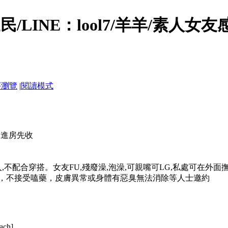
/LINE：lool7/羊羊/素人女友
序瀏覽
|
閱讀模式
，進房先收
不配合穿搭。女友FU,殘廢澡,泡澡,可親嘴可LG,私處可在外面撫
，不接受嗑藥，皮膚異常或身體有惡臭無法消除等人士邀約
tach]