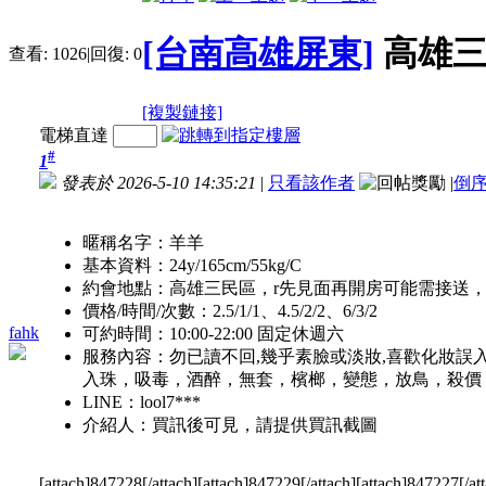
[台南高雄屏東]
高雄三民
查看:
1026
|
回復:
0
[複製鏈接]
電梯直達
#
1
發表於 2026-5-10 14:35:21
|
只看該作者
|
倒
暱稱名字：羊羊
基本資料：24y/165cm/55kg/C
約會地點：高雄三民區，r先見面再開房可能需接送
價格/時間/次數：2.5/1/1、4.5/2/2、6/3/2
fahk
可約時間：10:00-22:00 固定休週六
服務內容：勿已讀不回,幾乎素臉或淡妝,喜歡化妝誤入,
入珠，吸毒，酒醉，無套，檳榔，變態，放鳥，殺價
LINE：lool7***
介紹人：買訊後可見，請提供買訊截圖
[attach]847228[/attach][attach]847229[/attach][attach]847227[/at