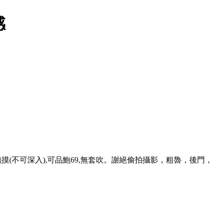
感
摸(不可深入),可品鮑69,無套吹。謝絕偷拍攝影，粗魯，後門，