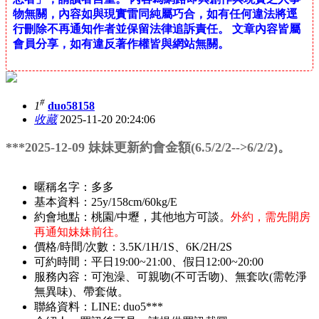
物無關，內容如與現實雷同純屬巧合，如有任何違法將逕
行刪除不再通知作者並保留法律追訴責任。 文章內容皆屬
會員分享，如有違反著作權皆與網站無關。
#
1
duo58158
收藏
2025-11-20 20:24:06
***2025-12-09 妹妹更新約會金額(6.5/2/2-->6/2/2)。
暱稱名字：多多
基本資料：25y/158cm/60kg/E
約會地點：桃園/中壢，其他地方可談。
外約，需先開房
再通知妹妹前往。
價格/時間/次數：3.5K/1H/1S、6K/2H/2S
可約時間：平日19:00~21:00、假日12:00~20:00
服務內容：可泡澡、可親吻(不可舌吻)、無套吹(需乾淨
無異味)、帶套做。
聯絡資料：LINE: duo5***