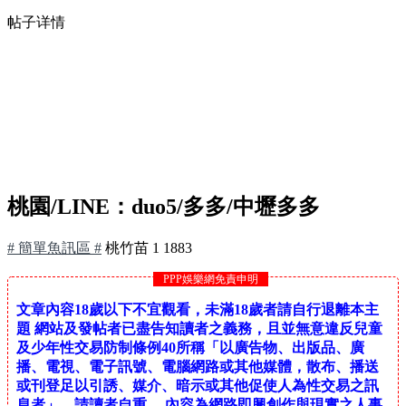
帖子详情
桃園/LINE：duo5/多多/中壢多多
# 簡單魚訊區 #
桃竹苗
1
1883
PPP娛樂網免責申明
文章內容18歲以下不宜觀看，未滿18歲者請自行退離本主
題 網站及發帖者已盡告知讀者之義務，且並無意違反兒童
及少年性交易防制條例40所稱「以廣告物、出版品、廣
播、電視、電子訊號、電腦網路或其他媒體，散布、播送
或刊登足以引誘、媒介、暗示或其他促使人為性交易之訊
息者」，請讀者自重。 內容為網路即興創作與現實之人事