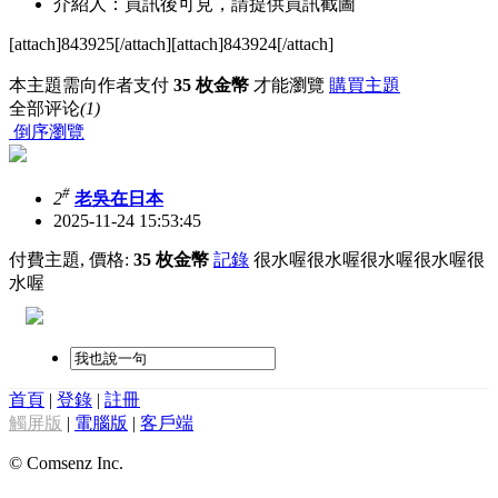
介紹人：買訊後可見，請提供買訊截圖
[attach]843925[/attach][attach]843924[/attach]
本主題需向作者支付
35 枚金幣
才能瀏覽
購買主題
全部评论
(1)
倒序瀏覽
#
2
老吳在日本
2025-11-24 15:53:45
付費主題, 價格:
35 枚金幣
記錄
很水喔很水喔很水喔很水喔很
水喔
首頁
|
登錄
|
註冊
觸屏版
|
電腦版
|
客戶端
© Comsenz Inc.