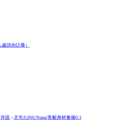
八歲請勿註冊）
暫存區
›
北屯/LINE/Nana/美貌身材兼備0.3