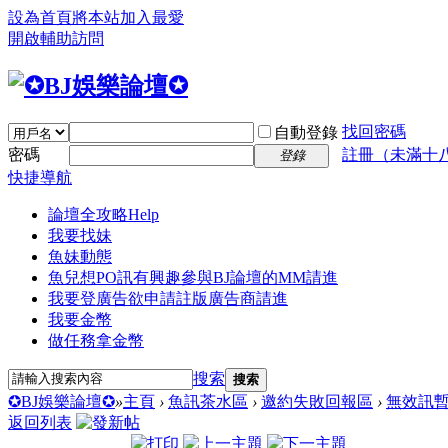
設為首頁
將本站加入最愛
開啟輔助訪問
找回密碼
自動登錄
密碼
註冊（未滿十
登錄
快捷導航
論壇全攻略
Help
我要找妹
魚妹動態
魚兒想PO訊
有興趣參與BJ論壇的MM請進
我要登廣告
欲申請註版廣告商請進
我要金幣
做任務拿金幣
搜索
搜索
✪BJ娛樂論壇✪
»
主頁
›
魚訊茶水區
›
邀約失敗回報區
›
無效訊
返回列表