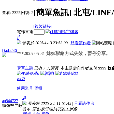
[簡單魚訊]
北屯/LINE
查看:
2325
|
回復:
2
[複製鏈接]
電梯直達
#
1
發表於 2025-1-13 23:53:09
|
只看該作者
|
Dada246
***2025-05-31 妹妹聯絡方式失效，暫停分享。
購買主題
已有 7 人購買
本主題需向作者支付
9999 
收藏
6
讚
1
紀錄
2
回復
使用道具
舉報
#
2
ap544727
發表於 2025-2-5 11:51:45
|
只看該作者
頭像被屏蔽
提示:
該帖被管理員或版主屏蔽