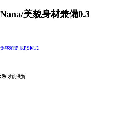
/Nana/美貌身材兼備0.3
倒序瀏覽
|
閱讀模式
枚金幣
才能瀏覽