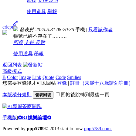
回復
支持
反對
使用道具
舉報
#
3
ericpr
發表於 2025-5-31 08:20:35
手機
|
只看該作者
帳號已經不存在了………
回復
支持
反對
使用道具
舉報
返回列表
高級模式
B
Color
Image
Link
Quote
Code
Smilies
您需要登錄後才可以回帖
登錄
|
註冊（未滿十八歲請勿註冊）
本版積分規則
回帖後跳轉到最後一頁
發表回復
手機版
|
✪BJ娛樂論壇✪
Powered by
ppp5789
© 2013 start to now
ppp5789.com.