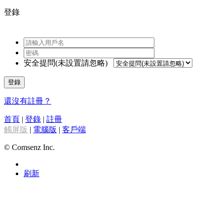
登錄
安全提問(未設置請忽略)
登錄
還沒有註冊？
首頁
|
登錄
|
註冊
觸屏版
|
電腦版
|
客戶端
© Comsenz Inc.
刷新