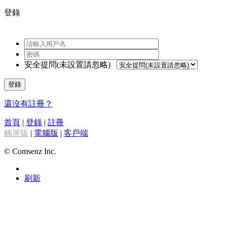
登錄
安全提問(未設置請忽略)
登錄
還沒有註冊？
首頁
|
登錄
|
註冊
觸屏版
|
電腦版
|
客戶端
© Comsenz Inc.
刷新