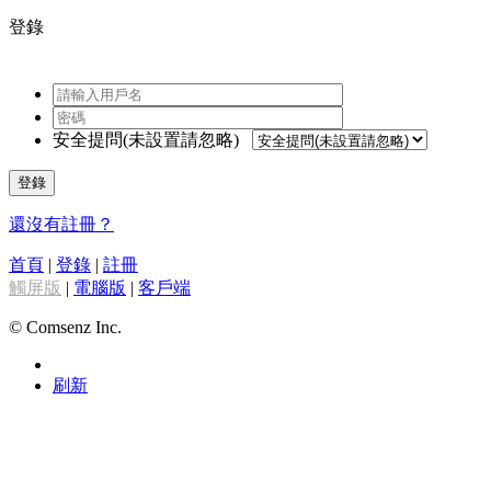
登錄
安全提問(未設置請忽略)
登錄
還沒有註冊？
首頁
|
登錄
|
註冊
觸屏版
|
電腦版
|
客戶端
© Comsenz Inc.
刷新