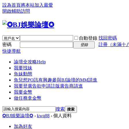
設為首頁
將本站加入最愛
開啟輔助訪問
找回密碼
自動登錄
密碼
註冊（未滿十
登錄
快捷導航
論壇全攻略
Help
我要找妹
魚妹動態
魚兒想PO訊
有興趣參與BJ論壇的MM請進
我要登廣告
欲申請註版廣告商請進
我要金幣
做任務拿金幣
搜索
搜索
✪BJ娛樂論壇✪
›
kwq88
›
個人資料
加為好友