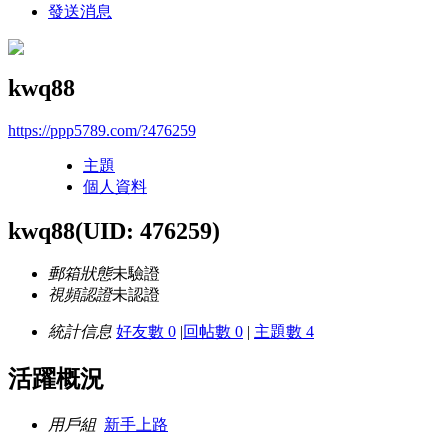
發送消息
kwq88
https://ppp5789.com/?476259
主題
個人資料
kwq88
(UID: 476259)
郵箱狀態
未驗證
視頻認證
未認證
統計信息
好友數 0
|
回帖數 0
|
主題數 4
活躍概況
用戶組
新手上路