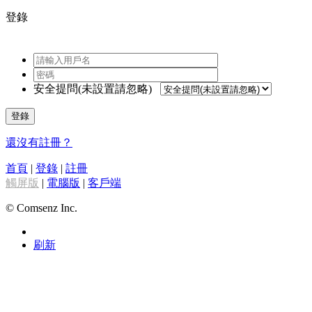
登錄
安全提問(未設置請忽略)
登錄
還沒有註冊？
首頁
|
登錄
|
註冊
觸屏版
|
電腦版
|
客戶端
© Comsenz Inc.
刷新