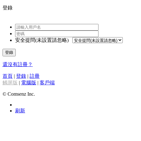
登錄
安全提問(未設置請忽略)
登錄
還沒有註冊？
首頁
|
登錄
|
註冊
觸屏版
|
電腦版
|
客戶端
© Comsenz Inc.
刷新