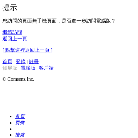
提示
您訪問的頁面無手機頁面，是否進一步訪問電腦版？
繼續訪問
返回上一頁
[ 點擊這裡返回上一頁 ]
首頁
|
登錄
|
註冊
觸屏版
|
電腦版
|
客戶端
© Comsenz Inc.
首頁
買幣
搜索