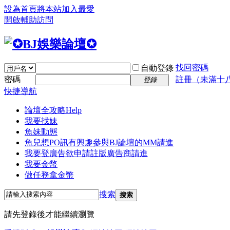
設為首頁
將本站加入最愛
開啟輔助訪問
找回密碼
自動登錄
密碼
註冊（未滿十
登錄
快捷導航
論壇全攻略
Help
我要找妹
魚妹動態
魚兒想PO訊
有興趣參與BJ論壇的MM請進
我要登廣告
欲申請註版廣告商請進
我要金幣
做任務拿金幣
搜索
搜索
請先登錄後才能繼續瀏覽