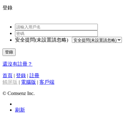
登錄
安全提問(未設置請忽略)
登錄
還沒有註冊？
首頁
|
登錄
|
註冊
觸屏版
|
電腦版
|
客戶端
© Comsenz Inc.
刷新