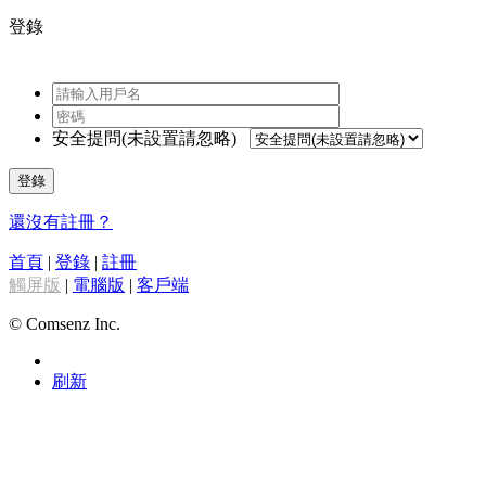
登錄
安全提問(未設置請忽略)
登錄
還沒有註冊？
首頁
|
登錄
|
註冊
觸屏版
|
電腦版
|
客戶端
© Comsenz Inc.
刷新