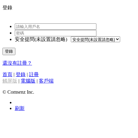
登錄
安全提問(未設置請忽略)
登錄
還沒有註冊？
首頁
|
登錄
|
註冊
觸屏版
|
電腦版
|
客戶端
© Comsenz Inc.
刷新