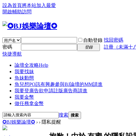
設為首頁
將本站加入最愛
開啟輔助訪問
找回密碼
自動登錄
密碼
註冊（未滿十
登錄
快捷導航
論壇全攻略
Help
我要找妹
魚妹動態
魚兒想PO訊
有興趣參與BJ論壇的MM請進
我要登廣告
欲申請註版廣告商請進
我要金幣
做任務拿金幣
搜索
搜索
✪BJ娛樂論壇✪
›
›
隱私提醒