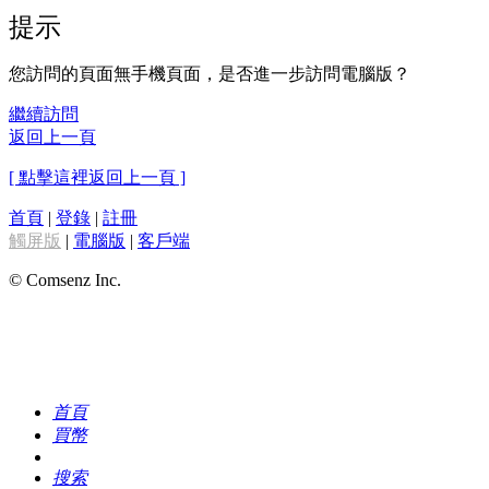
提示
您訪問的頁面無手機頁面，是否進一步訪問電腦版？
繼續訪問
返回上一頁
[ 點擊這裡返回上一頁 ]
首頁
|
登錄
|
註冊
觸屏版
|
電腦版
|
客戶端
© Comsenz Inc.
首頁
買幣
搜索