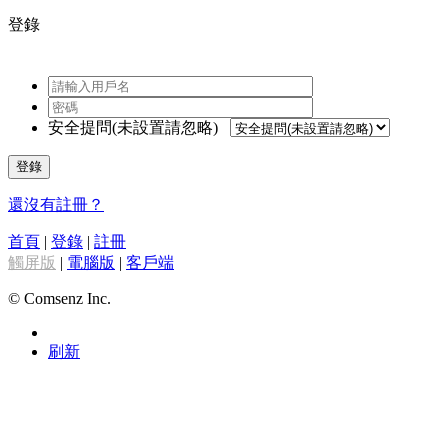
登錄
安全提問(未設置請忽略)
登錄
還沒有註冊？
首頁
|
登錄
|
註冊
觸屏版
|
電腦版
|
客戶端
© Comsenz Inc.
刷新