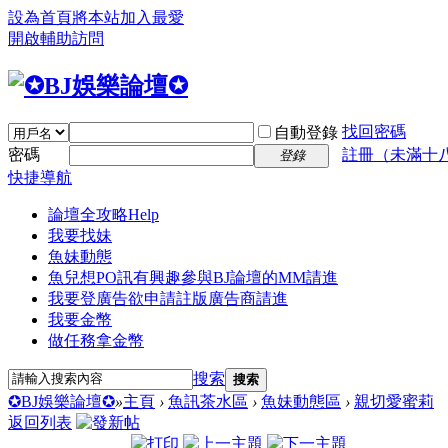
設為首頁
將本站加入最愛
開啟輔助訪問
找回密碼
自動登錄
密碼
註冊（未滿十
登錄
快捷導航
論壇全攻略
Help
我要找妹
魚妹動態
魚兒想PO訊
有興趣參與BJ論壇的MM請進
我要登廣告
欲申請註版廣告商請進
我要金幣
做任務拿金幣
搜索
搜索
✪BJ娛樂論壇✪
»
主頁
›
魚訊茶水區
›
魚妹動態區
›
親切愛蜜莉
返回列表