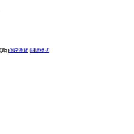
莉
|
倒序瀏覽
|
閱讀模式