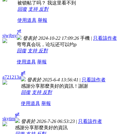
被锁帖了吗？ 我这里看不到
回復
支持
反對
使用道具
舉報
#
7
sjwjbsy
發表於 2024-10-22 17:09:26
手機
|
只看該作者
弯弯真会玩，论坛还可以约p
回復
支持
反對
使用道具
舉報
#
8
a721213a
發表於 2025-6-4 13:56:41
|
只看該作者
感謝分享那麼美好的資訊！謝謝
回復
支持
反對
使用道具
舉報
#
9
skytim
發表於 2026-7-26 06:53:23
|
只看該作者
感謝分享那麼美好的資訊
回復
支持
反對