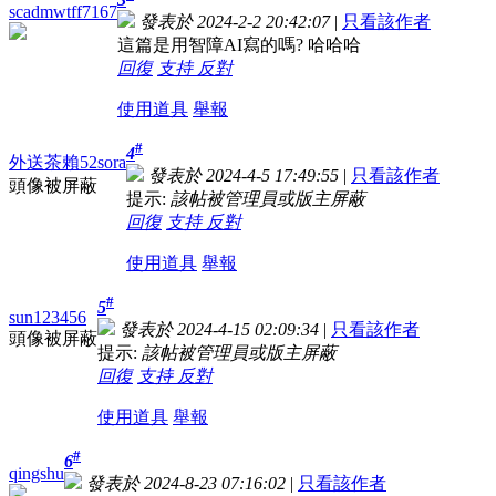
scadmwtff7167
發表於 2024-2-2 20:42:07
|
只看該作者
這篇是用智障AI寫的嗎? 哈哈哈
回復
支持
反對
使用道具
舉報
#
4
外送茶賴52sora
發表於 2024-4-5 17:49:55
|
只看該作者
頭像被屏蔽
提示:
該帖被管理員或版主屏蔽
回復
支持
反對
使用道具
舉報
#
5
sun123456
發表於 2024-4-15 02:09:34
|
只看該作者
頭像被屏蔽
提示:
該帖被管理員或版主屏蔽
回復
支持
反對
使用道具
舉報
#
6
qingshu
發表於 2024-8-23 07:16:02
|
只看該作者