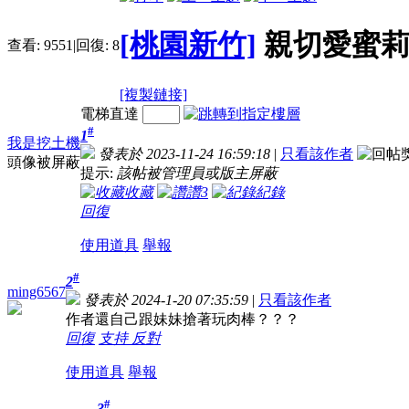
[桃園新竹]
親切愛蜜
查看:
9551
|
回復:
8
[複製鏈接]
電梯直達
#
1
我是挖土機
發表於 2023-11-24 16:59:18
|
只看該作者
頭像被屏蔽
提示:
該帖被管理員或版主屏蔽
收藏
讚
3
紀錄
回復
使用道具
舉報
#
2
ming6567
發表於 2024-1-20 07:35:59
|
只看該作者
作者還自己跟妹妹搶著玩肉棒？？？
回復
支持
反對
使用道具
舉報
#
3