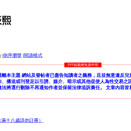
辰熙
|
倒序瀏覽
|
閱讀模式
PPP娛樂網免責申明
行退離本主題 網站及發帖者已盡告知讀者之義務，且並無意違反兒
布、播送或刊登足以引誘、媒介、暗示或其他促使人為性交易之訊
違法將逕行刪除不再通知作者並保留法律追訴責任。 文章內容皆
未滿十八歲請勿註冊）