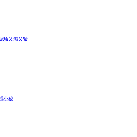
超級騷又濕又緊
性感小秘