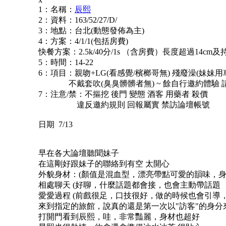
1：名稱：
辰熙
2：資料：163/52/27/D/
3：地點：台北(動態發佈為主)
4：方案：4/1/1(包括房費)
快餐方案：2.5k/40分/1s （含房費）長度超過14c
5：時間：14-22
6：項目：親吻+LG(看感覺/檳榔哥無) 殘廢澡(妹妹用
不戴套吹(臭臭髒髒者無) ~ 餘自行邀約體驗 
7：注意/禁：不摳挖 後門 變態 酒客 用藥者 殺價
違反邀約規則 回報屬實 禁訪論壇帳號
日期 7/13
早在各大論壇聽聞妹子
在這剛好跟妹子的聯絡到有空 太開心
外貌身材：(顏值是混血型，漂亮帶點可愛的韻味，
相處聊天 (好聊，什麼話題都會接，也會主動帶話題
愛愛過程 (前戲很足，口技很好，做的時候也會引導
來到指定的旅館，說真的還是第一次以"訪客"的身分
打開門看到辰熙，哇，非常豔麗，身材也超好