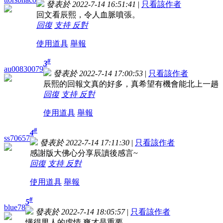
發表於 2022-7-14 16:51:41
|
只看該作者
回文看辰熙，令人血脈噴張。
回復
支持
反對
使用道具
舉報
#
3
au00830079
發表於 2022-7-14 17:00:53
|
只看該作者
辰熙的回報文真的好多，真希望有機會能北上一趟
回復
支持
反對
使用道具
舉報
#
4
ss70657
發表於 2022-7-14 17:11:30
|
只看該作者
感謝版大佛心分享辰讀後感言~
回復
支持
反對
使用道具
舉報
#
5
blue78
發表於 2022-7-14 18:05:57
|
只看該作者
懂得男人的虛情 爽才是重要