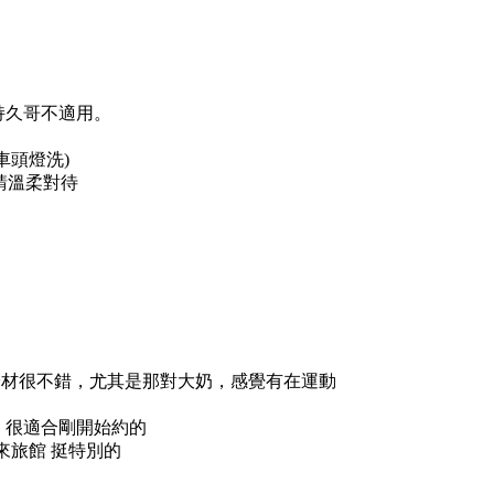
m及持久哥不適用。
車頭燈洗)
請溫柔對待
身材很不錯，尤其是那對大奶，感覺有在運動
，很適合剛開始約的
來旅館 挺特別的