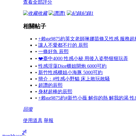
查看全部評分
收藏
讚
1
紀錄
1
相關帖子
•
+賴gg9875約英文老師琳娜苗條又性感 服務
•
讓人不愛都不行的 辰熙
•
一條好魚 辰熙
•
❤️臺中4000 性感小秘 用後入姿勢狠狠玩弄
•
性感淫蕩Dior櫃姐開炮 6000可約
•
新竹性感櫃姐小海豚 5000可約
•
簡介：#性感小野貓 床上敢玩敢騷
•
超讚的辰熙
•
身材超棒的辰熙
•
+賴gg9875約#新竹小薇 解你的熱 解我的渴 
回復
使用道具
舉報
#
2
ttorsbhaco