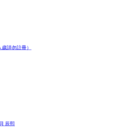
八歲請勿註冊）
貝 辰熙