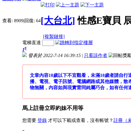
[大台北]
性感E寶貝 
查看:
8909
|
回復:
64
[複製鏈接]
電梯直達
#
1
發表於 2022-7-14 16:39:15
|
只看該作者
文章內容18歲以下不宜觀看，未滿18歲者請自
播、電視、電子訊號、電腦網路或其他媒體，散
物無關，內容如與現實雷同純屬巧合，如有任何
馬上註冊立即約妹不用等
您需要
登錄
才可以下載或查看，沒有帳號？
註冊（
x