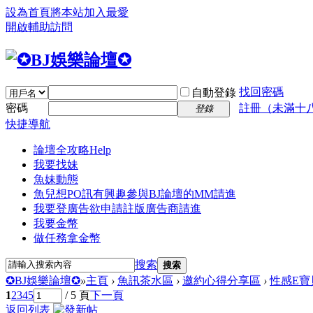
設為首頁
將本站加入最愛
開啟輔助訪問
找回密碼
自動登錄
密碼
註冊（未滿十
登錄
快捷導航
論壇全攻略
Help
我要找妹
魚妹動態
魚兒想PO訊
有興趣參與BJ論壇的MM請進
我要登廣告
欲申請註版廣告商請進
我要金幣
做任務拿金幣
搜索
搜索
✪BJ娛樂論壇✪
»
主頁
›
魚訊茶水區
›
邀約心得分享區
›
性感E寶
1
2
3
4
5
/ 5 頁
下一頁
返回列表