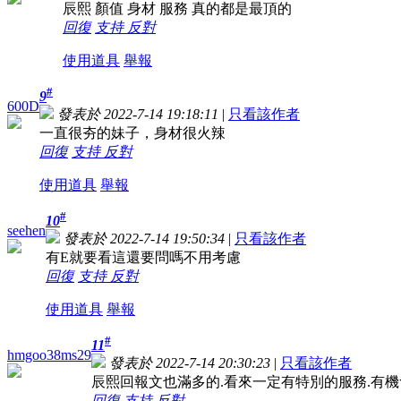
辰熙 顏值 身材 服務 真的都是最頂的
回復
支持
反對
使用道具
舉報
#
9
600D
發表於 2022-7-14 19:18:11
|
只看該作者
一直很夯的妹子，身材很火辣
回復
支持
反對
使用道具
舉報
#
10
seehen
發表於 2022-7-14 19:50:34
|
只看該作者
有E就要看這還要問嗎不用考慮
回復
支持
反對
使用道具
舉報
#
11
hmgoo38ms29
發表於 2022-7-14 20:30:23
|
只看該作者
辰熙回報文也滿多的.看來一定有特別的服務.有
回復
支持
反對