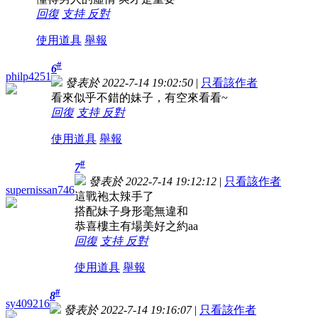
回復
支持
反對
使用道具
舉報
#
6
philp4251
發表於 2022-7-14 19:02:50
|
只看該作者
看來似乎不錯的妹子，有空來看看~
回復
支持
反對
使用道具
舉報
#
7
發表於 2022-7-14 19:12:12
|
只看該作者
supernissan746
這戰袍太辣手了
搭配妹子身形毫無違和
恭喜樓主有場美好之約aa
回復
支持
反對
使用道具
舉報
#
8
sy409216
發表於 2022-7-14 19:16:07
|
只看該作者