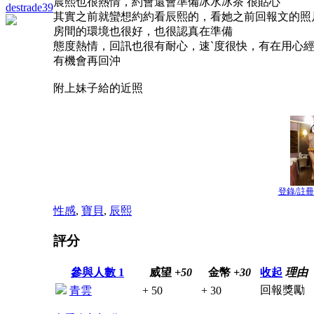
晨熙也很熱情，約會還會準備冰水冰茶 很貼心
destrade39
其實之前就蠻想約約看辰熙的，看她之前回報文的照
房間的環境也很好，也很認真在準備
態度熱情，回訊也很有耐心，速ˋ度很快，有在用心
有機會再回沖
附上妹子給的近照
登錄/註
性感
,
寶貝
,
辰熙
評分
參與人數
1
威望
+50
金幣
+30
收起
理由
回報獎勵
青雲
+ 50
+ 30