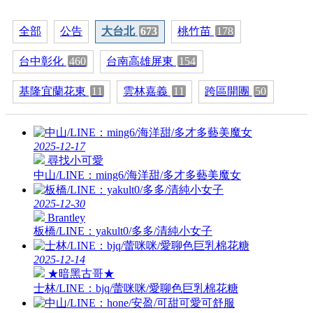
全部
公告
大台北
673
桃竹苗
178
台中彰化
460
台南高雄屏東
154
基隆宜蘭花東
11
雲林嘉義
11
跨區開團
50
2025-12-17
尋找小可愛
中山/LINE：ming6/海洋甜/多才多藝美魔女
2025-12-30
Brantley
板橋/LINE：yakult0/多多/清純小女子
2025-12-14
★暗黑古哥★
士林/LINE：bjq/蕾咪咪/愛聊色巨乳棉花糖