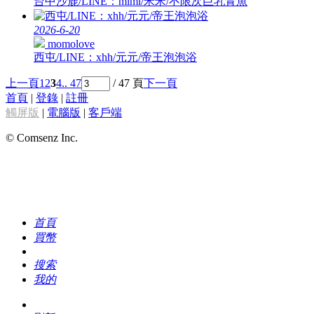
2026-6-20
momolove
西屯/LINE：xhh/元元/帝王泡泡浴
上一頁
1
2
3
4
.. 47
/ 47 頁
下一頁
首頁
|
登錄
|
註冊
觸屏版
|
電腦版
|
客戶端
© Comsenz Inc.
首頁
買幣
搜索
我的