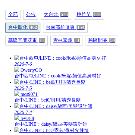
全部
公告
大台北
675
桃竹苗
178
台中彰化
462
台南高雄屏東
154
基隆宜蘭花東
11
雲林嘉義
11
跨區開團
50
2026-7-6
QwertyQQ
台中西屯/LINE：cook/米妮/顏值高身材好
2026-7-5
mcs9071
台中/LINE：bei0/貝貝/清秀長髮
2026-7-4
levis88
台中/LINE：daisy/黛西/美髮設計師