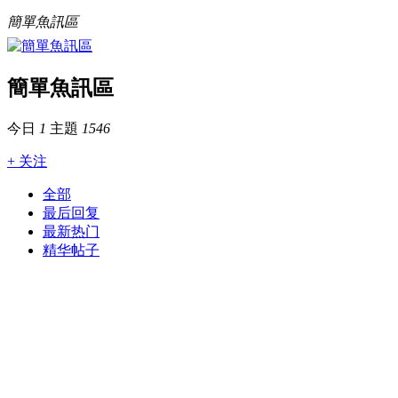
簡單魚訊區
簡單魚訊區
今日
1
主題
1546
+ 关注
全部
最后回复
最新热门
精华帖子