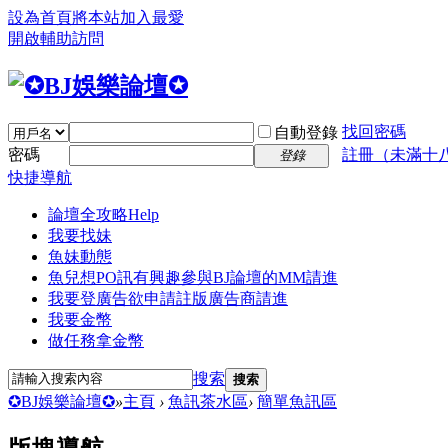
設為首頁
將本站加入最愛
開啟輔助訪問
找回密碼
自動登錄
密碼
註冊（未滿十
登錄
快捷導航
論壇全攻略
Help
我要找妹
魚妹動態
魚兒想PO訊
有興趣參與BJ論壇的MM請進
我要登廣告
欲申請註版廣告商請進
我要金幣
做任務拿金幣
搜索
搜索
✪BJ娛樂論壇✪
»
主頁
›
魚訊茶水區
›
簡單魚訊區