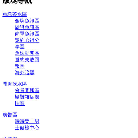
版塊導航
魚訊茶水區
金牌魚訊區
驗證魚訊區
簡單魚訊區
邀約心得分
享區
魚妹動態區
邀約失敗回
報區
海外暗黑
閒聊吹水區
會員閒聊區
疑難雜症處
理區
廣告區
時時樂：男
士健檢中心