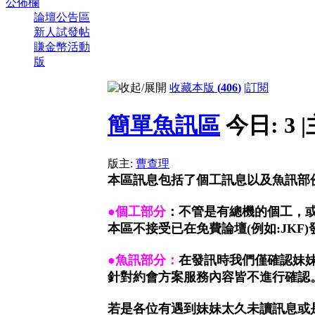
公佈欄
論壇公告區
新人試發帖
賺金幣活動
版
收藏本版
(
406
)
|
訂閱
簡單魚訊區
今日:
3
|
版主:
曹查理
本區訊息包括了個工訊息以及魚訊部
●
個工部分
：不管是有總機的個工，
本區不接受已在免費論壇(例如:JKF
●
魚訊部分：
在發訊時我們僅確認妹
針對約會方案服務內容皆不進行確認
若是各位有遇到妹妹太久未讀訊息或