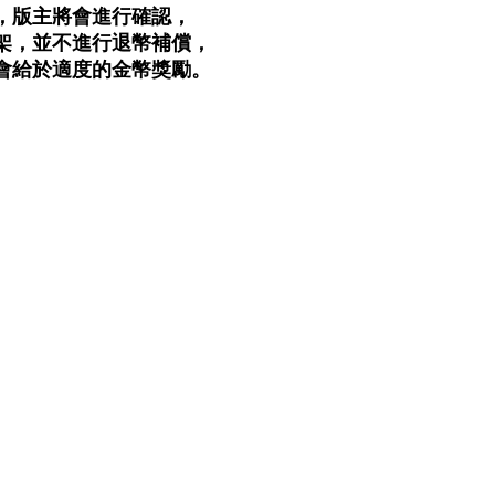
，版主將會進行確認，
架，並不進行退幣補償，
會給於適度的金幣獎勵。