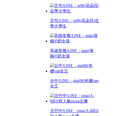
北屯/LINE：ss96/花朵菈/在
學大學生
高雄苓雅/LINE：qian/倩
楠/F奶女孩
台中/LINE：gigi98/米娜/sm
女王
北竹中/LINE：rong/A-MEI/