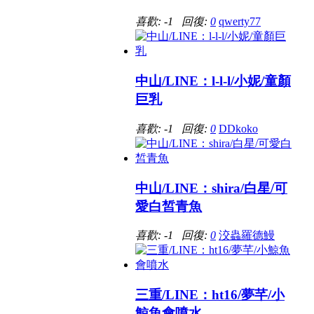
喜歡: -1 回復:
0
qwerty77
中山/LINE：l-l-l/小妮/童顏
巨乳
喜歡: -1 回復:
0
DDkoko
中山/LINE：shira/白星/可
愛白皙青魚
喜歡: -1 回復:
0
洨蟲羅德鰻
三重/LINE：ht16/夢芊/小
鯨魚會噴水