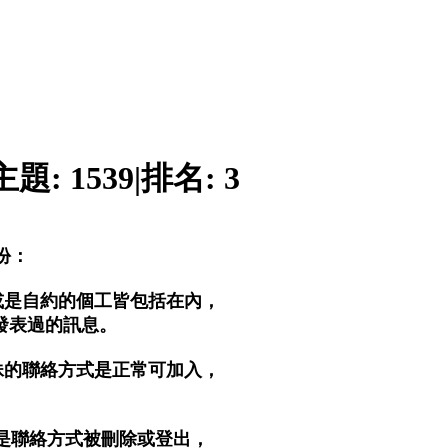
主題:
1539
|
排名:
3
份：
或是自約的個工皆包括在內，
)發表過的訊息。
妹的聯絡方式是正常可加入，
。
是聯絡方式被刪除或登出，