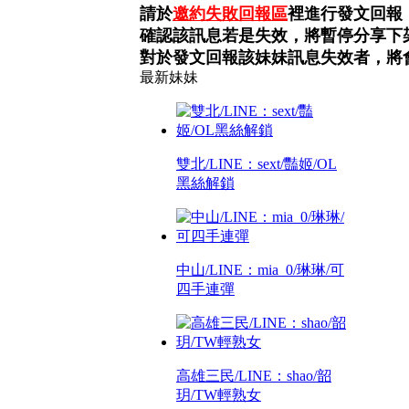
請於
邀約失敗回報區
裡進行發文回報
確認該訊息若是失效，將暫停分享下
對於發文回報該妹妹訊息失效者，將
最新妹妹
雙北/LINE：sext/豔姬/OL
黑絲解鎖
中山/LINE：mia_0/琳琳/可
四手連彈
高雄三民/LINE：shao/韶
玥/TW輕熟女