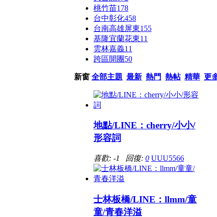
桃竹苗
178
台中彰化
458
台南高雄屏東
155
基隆宜蘭花東
11
雲林嘉義
11
跨區開團
50
新窗
全部主題
最新
熱門
熱帖
精華
更
地點/LINE：cherry/小小/
形容詞
喜歡: -1 回復:
0
UUU5566
士林板橋/LINE：llmm/童
童/青春洋溢