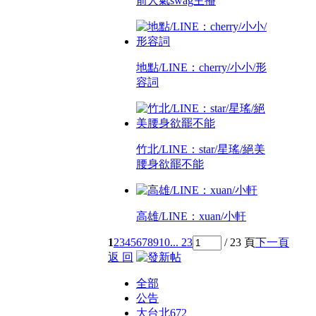
前人氣swag主播
地點/LINE：cherry/小小/形
容詞
竹北/LINE：star/星瑤/絕美
腰身欲罷不能
高雄/LINE：xuan/小軒
1
2
3
4
5
6
7
8
9
10
... 23
/ 23 頁
下一頁
返 回
全部
公告
大台北
672