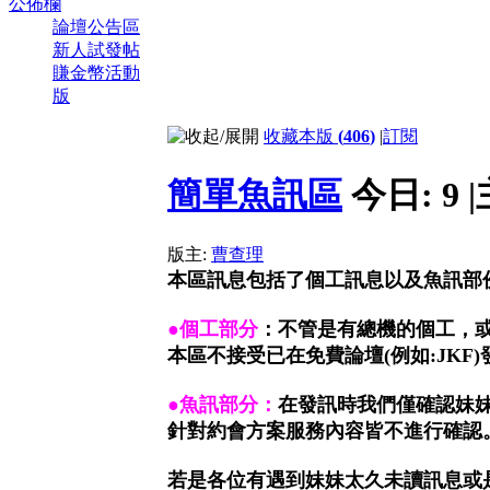
公佈欄
論壇公告區
新人試發帖
賺金幣活動
版
收藏本版
(
406
)
|
訂閱
簡單魚訊區
今日:
9
|
版主:
曹查理
本區訊息包括了個工訊息以及魚訊部
●
個工部分
：不管是有總機的個工，
本區不接受已在免費論壇(例如:JKF
●
魚訊部分：
在發訊時我們僅確認妹
針對約會方案服務內容皆不進行確認
若是各位有遇到妹妹太久未讀訊息或