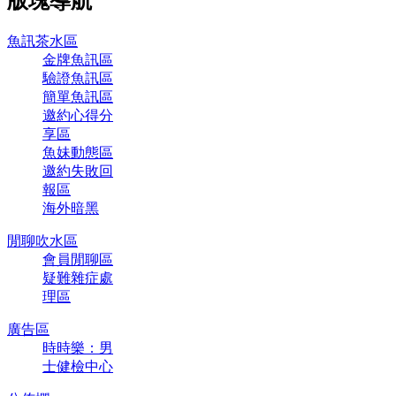
版塊導航
魚訊茶水區
金牌魚訊區
驗證魚訊區
簡單魚訊區
邀約心得分
享區
魚妹動態區
邀約失敗回
報區
海外暗黑
閒聊吹水區
會員閒聊區
疑難雜症處
理區
廣告區
時時樂：男
士健檢中心