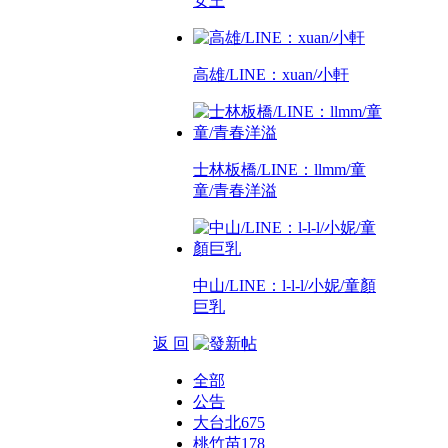
女王
高雄/LINE：xuan/小軒
士林板橋/LINE：llmm/童
童/青春洋溢
中山/LINE：l-l-l/小妮/童顏
巨乳
返 回
全部
公告
大台北
675
桃竹苗
178