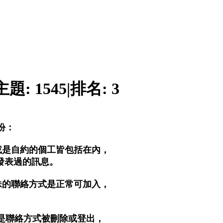
主題:
1545
|
排名:
3
份：
或是自約的個工皆包括在內，
)發表過的訊息。
妹的聯絡方式是正常可加入，
。
是聯絡方式被刪除或登出，