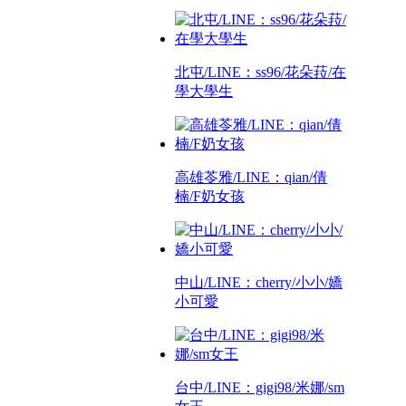
北屯/LINE：ss96/花朵菈/在
學大學生
高雄苓雅/LINE：qian/倩
楠/F奶女孩
中山/LINE：cherry/小小/嬌
小可愛
台中/LINE：gigi98/米娜/sm