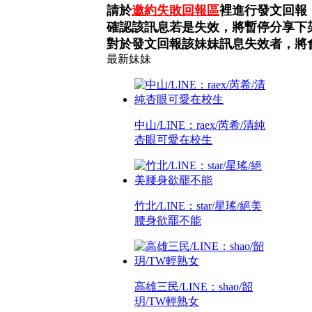
請於
邀約失敗回報區
裡進行發文回報
確認該訊息若是失效，將暫停分享下
對於發文回報該妹妹訊息失效者，將
最新妹妹
中山/LINE：raex/芮希/清純
杏眼可愛在校生
竹北/LINE：star/星瑤/絕美
腰身欲罷不能
高雄三民/LINE：shao/韶
玥/TW輕熟女