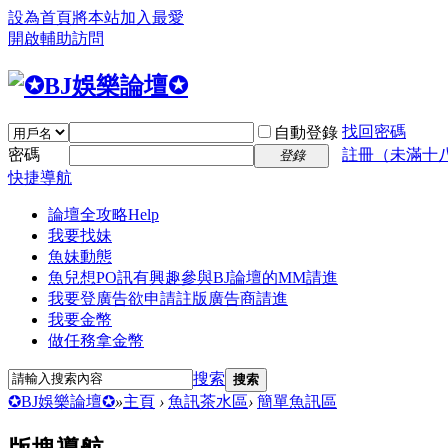
設為首頁
將本站加入最愛
開啟輔助訪問
找回密碼
自動登錄
密碼
註冊（未滿十
登錄
快捷導航
論壇全攻略
Help
我要找妹
魚妹動態
魚兒想PO訊
有興趣參與BJ論壇的MM請進
我要登廣告
欲申請註版廣告商請進
我要金幣
做任務拿金幣
搜索
搜索
✪BJ娛樂論壇✪
»
主頁
›
魚訊茶水區
›
簡單魚訊區